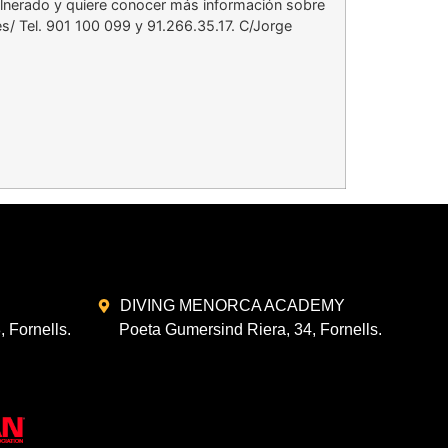
ulnerado y quiere conocer más información sobre
s/ Tel. 901 100 099 y 91.266.35.17. C/Jorge
DIVING MENORCA ACADEMY
 Fornells.
Poeta Gumersind Riera, 34, Fornells.