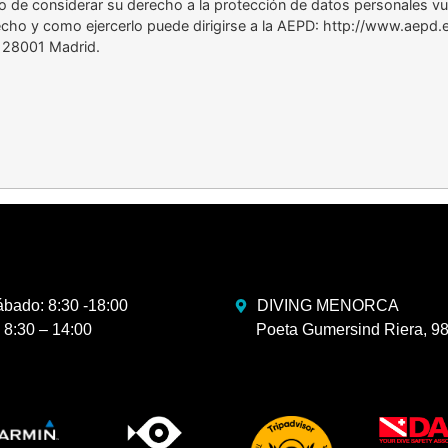
so de considerar su derecho a la protección de datos personales v
cho y como ejercerlo puede dirigirse a la AEPD: http://www.aepd.e
– 28001 Madrid.
bado: 8:30 -18:00
DIVING MENORCA
8:30 – 14:00
Poeta Gumersind Riera, 98,