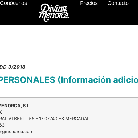
Conócenos
Precios
Contacto
GDD 3/2018
RSONALES (Información adicio
MENORCA, S.L.
81
RAL ALBERTI, 55 – 1ª 07740 ES MERCADAL
631
vingmenorca.com