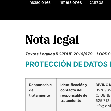
Iniciaciones
Inmersiones
Cursos
Nota legal
Textos Legales RGPDUE 2016/679 – LOPD
PROTECCIÓN DE DATOS PE
Responsable
Identificación y
DIVING 
de
contacto del
B576985
tratamiento
responsable de
C/ GENE
tratamiento.
625 712 
info@di