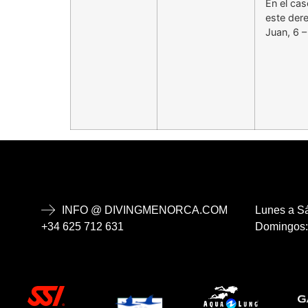
En el ca
este dere
Juan, 6 
INFO @ DIVINGMENORCA.COM
Lunes a Sá
+34 625 712 631
Domingos: 