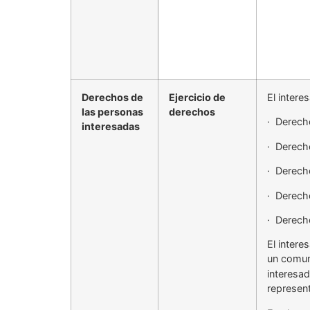
Derechos de
Ejercicio de
El inter
las personas
derechos
· Derecho
interesadas
· Derecho
· Derecho
· Derech
· Derecho
El intere
un comun
interesad
represent