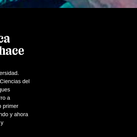
ca
 hace
ersidad.
Ciencias del
ques
rro a
o primer
endo y ahora
 y