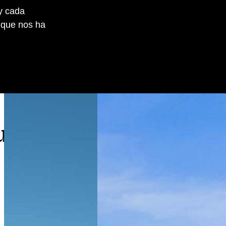
y cada
 que nos ha
ue